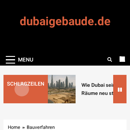
Skip
to
dubaigebaude.de
content
MENU
SCHLAGZEILEN
Wie Dubai seine urb
Räume neu strukturi
Home
Bauverfahren