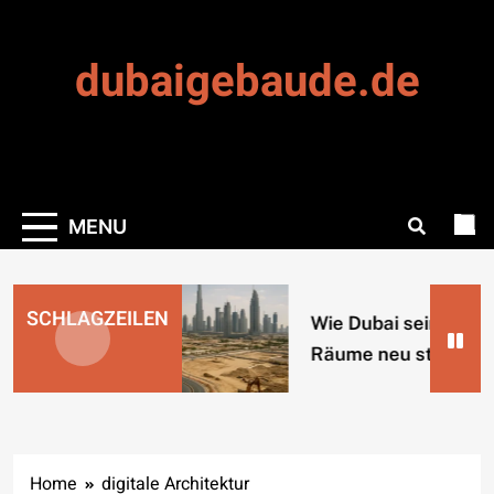
Skip
to
dubaigebaude.de
content
MENU
SCHLAGZEILEN
Wie Dubai seine urb
Räume neu strukturi
Home
digitale Architektur