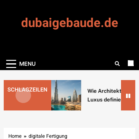
Skip
to
dubaigebaude.de
content
MENU
SCHLAGZEILEN
Wie Architektur Duba
Luxus definiert
Home
digitale Fertigung