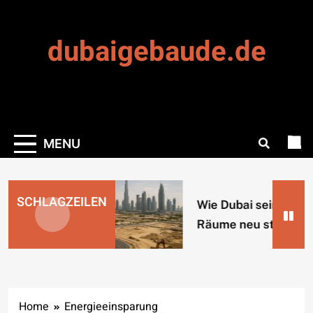
Skip
to
dubaigebaude.de
content
MENU
SCHLAGZEILEN
Wie Dubai seine urb
Räume neu strukturi
Home
Energieeinsparung