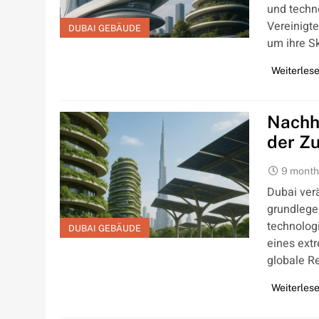
und techno
Vereinigt
DUBAI GEBÄUDE
um ihre S
Weiterles
Nachha
der Z
9 month
Dubai ver
grundlege
technologi
DUBAI GEBÄUDE
eines ext
globale R
Weiterles