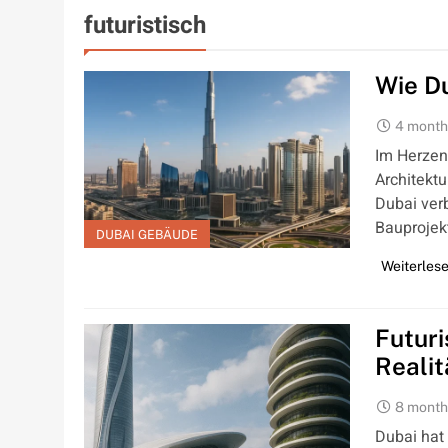
futuristisch
Wie D
4 month
Im Herzen 
Architektu
Dubai verb
Bauprojekt
DUBAI GEBÄUDE
Weiterles
Futuri
Reali
8 month
Dubai hat