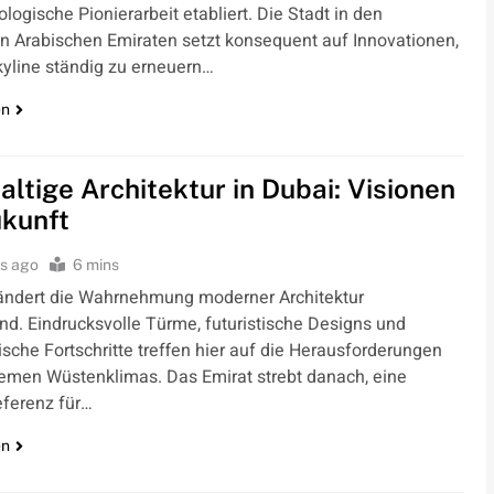
logische Pionierarbeit etabliert. Die Stadt in den
en Arabischen Emiraten setzt konsequent auf Innovationen,
kyline ständig zu erneuern…
en
ltige Architektur in Dubai: Visionen
ukunft
s ago
6 mins
ändert die Wahrnehmung moderner Architektur
nd. Eindrucksvolle Türme, futuristische Designs und
sche Fortschritte treffen hier auf die Herausforderungen
remen Wüstenklimas. Das Emirat strebt danach, eine
eferenz für…
en