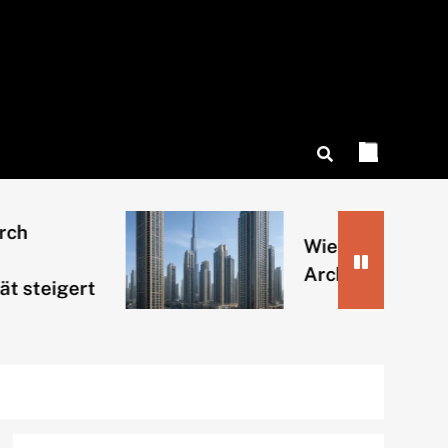
Wie Dubai mit vertik
Architektur Raum sp
eigert