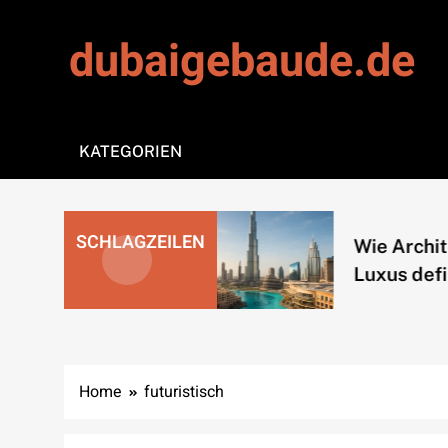
Skip
to
dubaigebaude.de
content
KATEGORIEN
eine
SCHLAGZEILEN
Wie Architektu
ume neu
Luxus definiert
Home
futuristisch