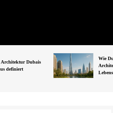
Wie Dubai
hitektur Dubais
Architektu
efiniert
Lebensqual