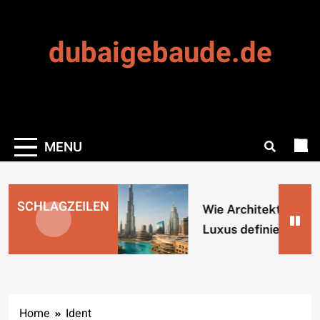
Skip
to
dubaigebaude.de
content
MENU
SCHLAGZEILEN
Wie Architektur Dub
Luxus definiert
Home
Ident