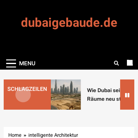
Skip
to
dubaigebaude.de
content
MENU
SCHLAGZEILEN
Wie Dubai seine urb
Räume neu strukturi
Home
intelligente Architektur