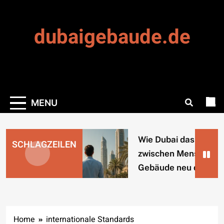
Skip
to
dubaigebaude.de
content
MENU
Wie Dubai das Verhält
SCHLAGZEILEN
zwischen Mensch und
Gebäude neu denkt
Home
internationale Standards