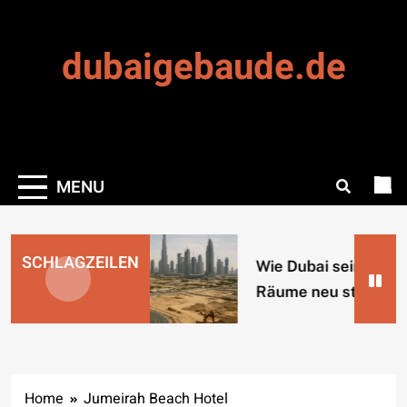
Skip
to
dubaigebaude.de
content
MENU
SCHLAGZEILEN
Wie Dubai seine urb
Räume neu strukturi
Home
Jumeirah Beach Hotel