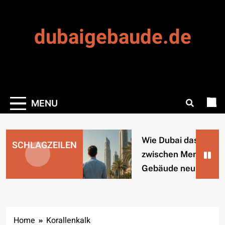
Skip
to
dubaigebaude.de
content
MENU
Wie Dubai das Verhäl
SCHLAGZEILEN
zwischen Mensch un
Gebäude neu denkt
Home
Korallenkalk