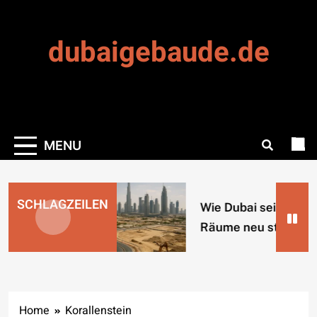
Skip
to
dubaigebaude.de
content
MENU
SCHLAGZEILEN
Wie Dubai seine urb
Räume neu strukturi
Home
Korallenstein