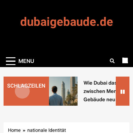
Skip
to
dubaigebaude.de
content
MENU
Wie Dubai das Verhäl
SCHLAGZEILEN
zwischen Mensch un
Gebäude neu denkt
Home
nationale Identität