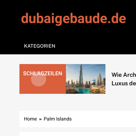
Skip
to
dubaigebaude.de
content
KATEGORIEN
seine
SCHLAGZEILEN
Wie Architekt
äume neu
Luxus definier
t
Home
Palm Islands