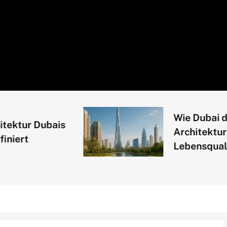
Wie Dubai durch
ur Dubais
Architektur
t
Lebensqualität s