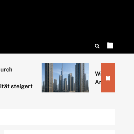
Wie Dubai mit verti
Architektur Raum s
teigert