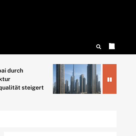
durch
Wie Dubai mit 
r
Architektur R
tät steigert