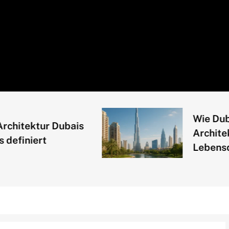
Wie Dubai 
itektur Dubais
Architektu
finiert
Lebensquali