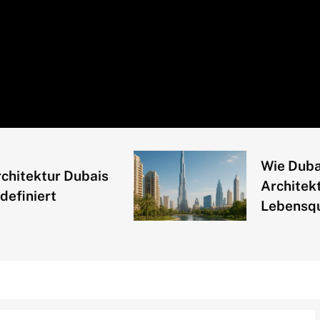
Wie Dubai du
tektur Dubais
Architektur
niert
Lebensqualit