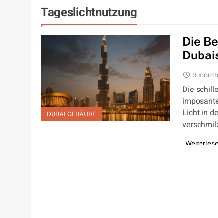
Tageslichtnutzung
Die Be
Dubai
9 month
Die schill
imposante
Licht in d
DUBAI GEBÄUDE
verschmilz
Weiterles