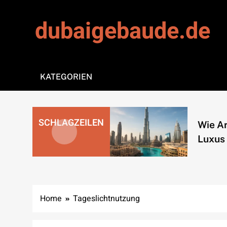
Skip
to
dubaigebaude.de
content
KATEGORIEN
ai seine
SCHLAGZEILEN
Wie Archi
n Räume neu
Luxus defi
riert
Home
Tageslichtnutzung