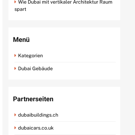
Wie Dubai mit vertikaler Architektur Raum
spart
Menü
Kategorien
Dubai Gebäude
Partnerseiten
dubaibuildings.ch
dubaicars.co.uk