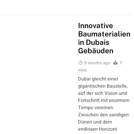
Innovative
Baumaterialien
in Dubais
Gebäuden
9 months ago
7
mins
Dubai gleicht einer
gigantischen Baustelle,
auf der sich Vision und
Fortschritt mit enormem
Tempo vereinen.
Zwischen den sandigen
Dünen und dem
endlosen Horizont