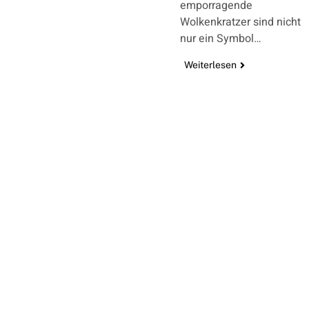
emporragende
Wolkenkratzer sind nicht
nur ein Symbol…
Weiterlesen