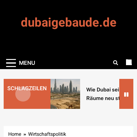
Skip
to
dubaigebaude.de
content
MENU
SCHLAGZEILEN
Wie Dubai seine urb
Räume neu strukturi
Home
Wirtschaftspolitik