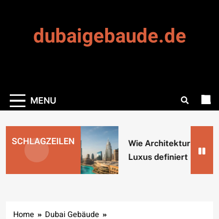
Skip
to
dubaigebaude.de
content
MENU
SCHLAGZEILEN
Wie Architektur Dubais
Luxus definiert
Home
Dubai Gebäude