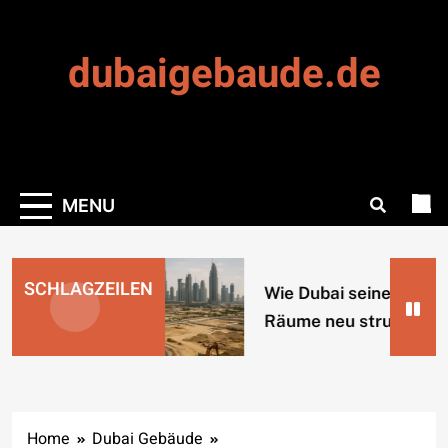
Skip
to
dubaigebaude.de
content
MENU
SCHLAGZEILEN
Wie Dubai seine urbanen
Räume neu strukturiert
Home
Dubai Gebäude