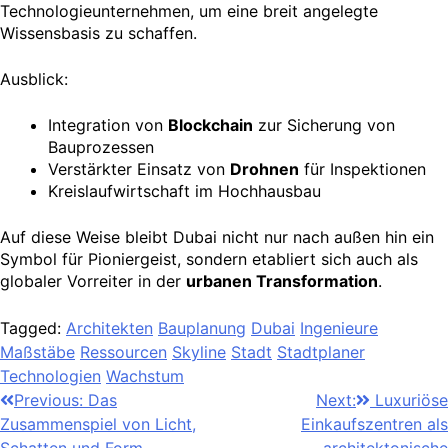
Technologieunternehmen, um eine breit angelegte
Wissensbasis zu schaffen.
Ausblick:
Integration von
Blockchain
zur Sicherung von
Bauprozessen
Verstärkter Einsatz von
Drohnen
für Inspektionen
Kreislaufwirtschaft im Hochhausbau
Auf diese Weise bleibt Dubai nicht nur nach außen hin ein
Symbol für Pioniergeist, sondern etabliert sich auch als
globaler Vorreiter in der
urbanen Transformation
.
Tagged:
Architekten
Bauplanung
Dubai
Ingenieure
Maßstäbe
Ressourcen
Skyline
Stadt
Stadtplaner
Technologien
Wachstum
Post
Previous:
Das
Next:
Luxuriöse
Zusammenspiel von Licht,
Einkaufszentren als
navigation