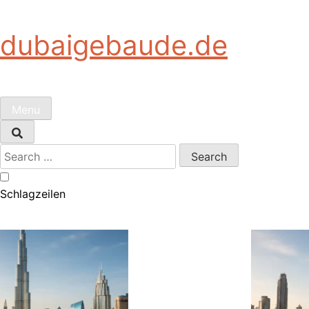
Skip
to
dubaigebaude.de
content
Menu
Search
for:
Schlagzeilen